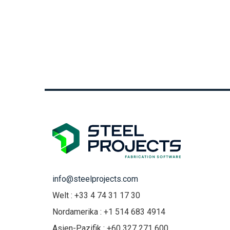
info@steelprojects.com
Welt : +33 4 74 31 17 30
Nordamerika : +1 514 683 4914
Asien-Pazifik : +60 327 271 600