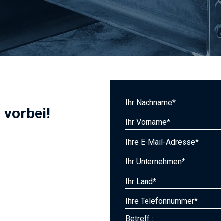
 vorbei
!
Betreff :