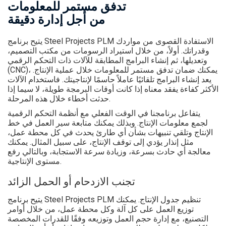
تدفق مستمر للمعلومات
من أجل إدارة دقيقة
يتيح برنامج Steel Projects PLM الاستفادة القصوى من مواردك
وقدراتك. أولاً، من خلال استيراد الرسومات من مكتب التصميم،
وتعديلها، ثم إنشاء البرامج المطابقة للآلات ذات التحكم الرقمي
(CNC)، يمكنك ضمان تدفق مستمر للمعلومات خلال عملية الإنتاج.
يعد إنشاء البرامج تلقائيًا عاملاً حاسمًا لإنتاجيتك. فاستخدام الآلات
الأكثر كفاءة يفقد معناه إذا كانت أوقات البرمجة طويلة، لا سيما إذا
حدثت أخطاء خلال هذه المرحلة.
يتفاعل برنامجنا في الوقت الفعلي مع أنظمة التحكم الرقمية
لجمع معلومات الإنتاج. وبذلك يمكنك متابعة سير العمل في خط
الإنتاج وتلقي تنبيهات بشأن أي طارئ يحدث في كل محطة عمل،
مثل إنذار يؤدي إلى توقف الإنتاج، على سبيل المثال. يمكنك
معالجة أي حادث بسرعة، وزيادة سرعة الاستجابة، وبالتالي رفع
مستوى الإنتاجية.
تجنب الازدحام أو الحمل الزائد
يتيح برنامج Steel Projects PLM تنظيم جدول الإنتاج. يمكنك
توزيع العمل على كل آلة وكل محطة عمل، من خلال أوامر
التصنيع، مع إدارة حجم العمل وتوزيعه وفقًا للقدرات المخصصة