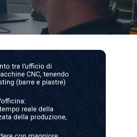
o tra l'ufficio di
 macchine CNC, tenendo
sting
(barre e piastre)
officina:
 tempo reale della
zata della produzione,
ondere con maggiore